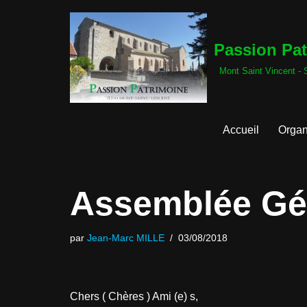
Aller
Passion Pa
au
Mont Saint Vincent - 
contenu
Accueil
Organ
Assemblée Gé
par
Jean-Marc MILLE
03/08/2018
Chers ( Chères ) Ami (e) s,